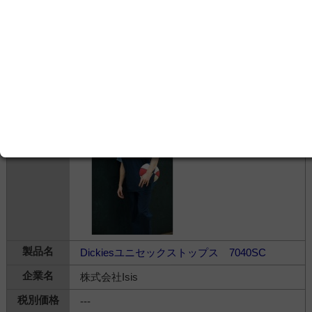
フォーク株式会社
5,600円
衣料品＞
ウェア・グッズ
＞
看護師・介護師・医
師用衣料
Dickiesユニセックストップス 7040SC
株式会社Isis
---