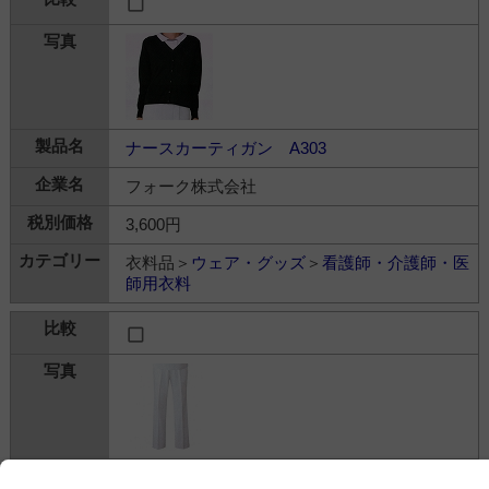
ナースカーティガン A303
フォーク株式会社
3,600円
衣料品＞
ウェア・グッズ
＞
看護師・介護師・医
師用衣料
ストレートパンツ 5010CR