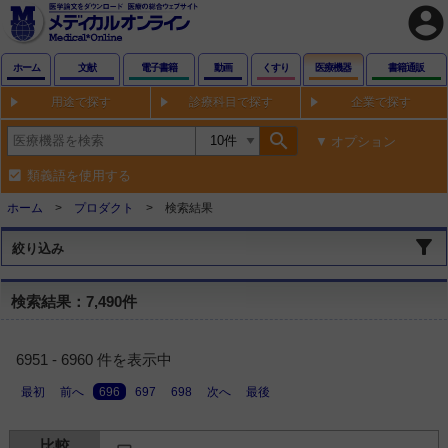
account_circle
ホーム
文献
電子書籍
動画
くすり
医療機器
書籍通販
用途で探す
診療科目で探す
企業で探す
search
オプション
類義語を使用する
ホーム
プロダクト
検索結果
絞り込み
検索結果：7,490件
6951 - 6960 件を表示中
最初
前へ
696
697
698
次へ
最後