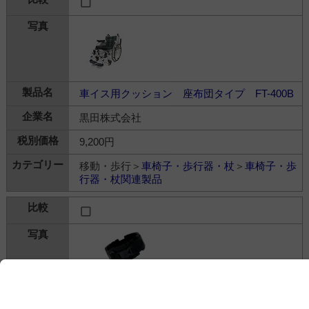
車イス用クッション 座布団タイプ FT-400B
黒田株式会社
9,200円
移動・歩行＞
車椅子・歩行器・杖
＞
車椅子・歩
行器・杖関連製品