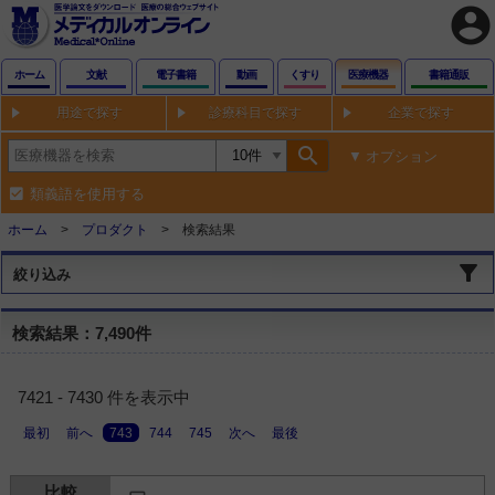
account_circle
ホーム
文献
電子書籍
動画
くすり
医療機器
書籍通販
用途で探す
診療科目で探す
企業で探す
search
オプション
類義語を使用する
ホーム
プロダクト
検索結果
絞り込み
検索結果：7,490件
7421 - 7430 件を表示中
最初
前へ
743
744
745
次へ
最後