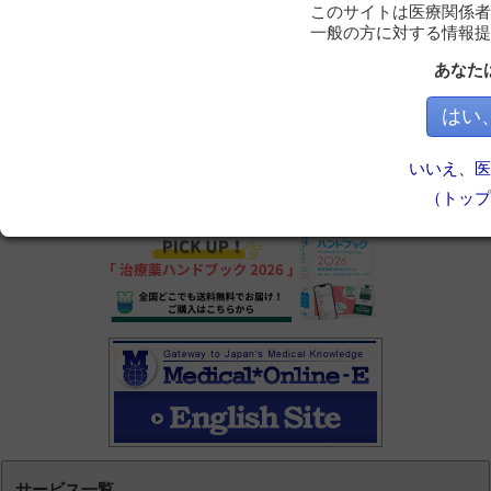
このサイトは医療関係者
一般の方に対する情報提
あなた
はい
いいえ、医
（トップ
サービス一覧