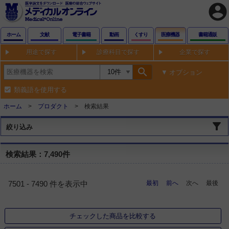
account_circle
ホーム
文献
電子書籍
動画
くすり
医療機器
書籍通販
用途で探す
診療科目で探す
企業で探す
search
オプション
類義語を使用する
ホーム
プロダクト
検索結果
絞り込み
検索結果：7,490件
最初
前へ
次へ
最後
7501 - 7490 件を表示中
チェックした商品を比較する