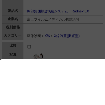
胸部集団検診X線システム RadnextEX
富士フイルムメディカル株式会社
---
画像診断＞
X線
＞
X線装置(据置型)
診断用X線装置 X'sy Pro EFX Version Mパッ
ク/MHパック
株式会社島津製作所
---