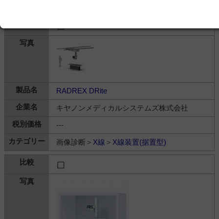
画像診断＞
X線
＞
X線装置(据置型)
RADREX DRite
キヤノンメディカルシステムズ株式会社
---
画像診断＞
X線
＞
X線装置(据置型)