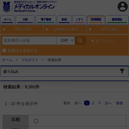
account_circle
ホーム
文献
電子書籍
動画
くすり
医療機器
書籍通販
用途で探す
診療科目で探す
企業で探す
search
オプション
類義語を使用する
ホーム
プロダクト
検索結果
絞り込み
検索結果：9,391件
最初
前へ
1
2
3
次へ
最後
1 - 10 件を表示中