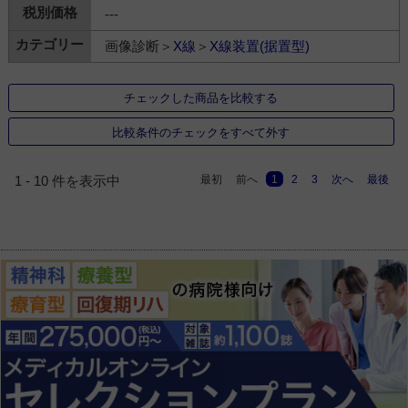
---
画像診断＞
X線
＞
X線装置(据置型)
チェックした商品を比較する
比較条件のチェックをすべて外す
最初
前へ
1
2
3
次へ
最後
1 - 10 件を表示中