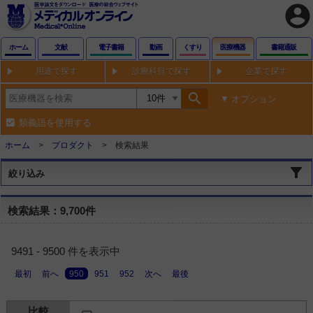
account_circle
ホーム
文献
電子書籍
動画
くすり
医療機器
書籍通販
用途で探す
診療科目で探す
企業で探す
search
オプション
類義語を使用する
ホーム
プロダクト
検索結果
絞り込み
検索結果：9,700件
9491 - 9500 件を表示中
最初
前へ
950
951
952
次へ
最後