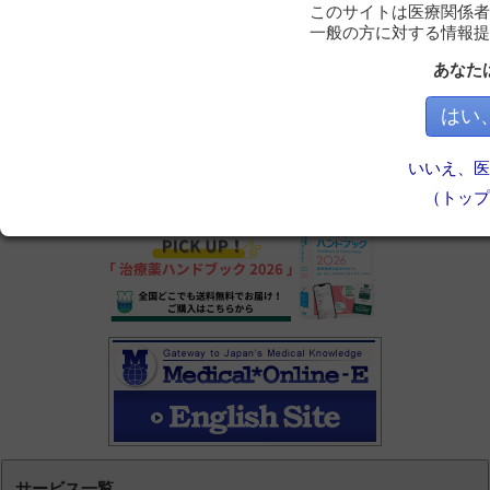
このサイトは医療関係者
一般の方に対する情報提
あなた
はい
いいえ、医
（トップ
サービス一覧