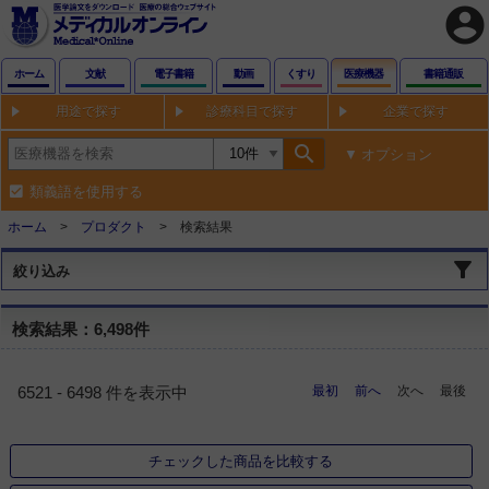
account_circle
ホーム
文献
電子書籍
動画
くすり
医療機器
書籍通販
用途で探す
診療科目で探す
企業で探す
search
オプション
類義語を使用する
ホーム
プロダクト
検索結果
絞り込み
検索結果：6,498件
最初
前へ
次へ
最後
6521 - 6498 件を表示中
チェックした商品を比較する