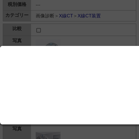
---
画像診断＞
X線CT
＞
X線CT装置
Aquilion PRIME（80列MDCT）
キヤノンメディカルシステムズ株式会社
---
画像診断＞
X線CT
＞
X線CT装置