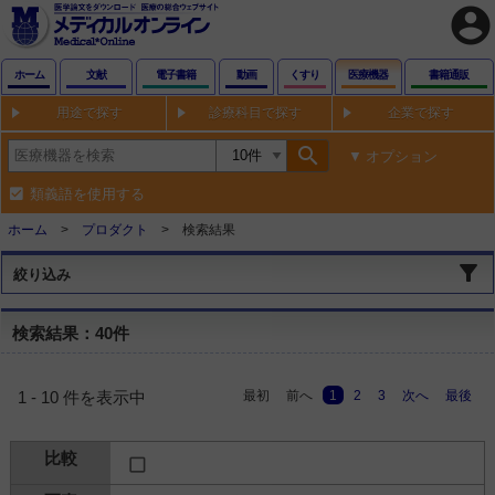
account_circle
ホーム
文献
電子書籍
動画
くすり
医療機器
書籍通販
用途で探す
診療科目で探す
企業で探す
search
オプション
類義語を使用する
ホーム
プロダクト
検索結果
絞り込み
検索結果：40件
最初
前へ
1
2
3
次へ
最後
1 - 10 件を表示中