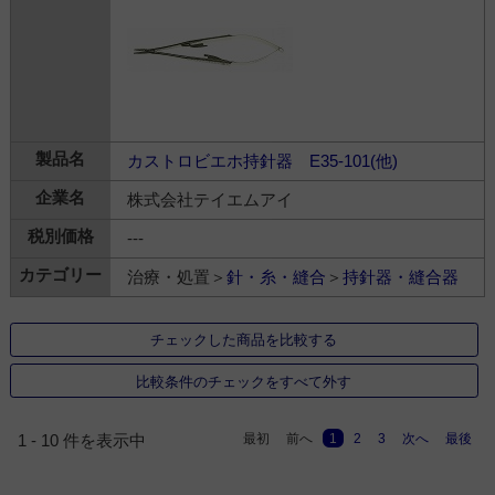
カストロビエホ持針器 E35-101(他)
株式会社テイエムアイ
---
治療・処置＞
針・糸・縫合
＞
持針器・縫合器
チェックした商品を比較する
比較条件のチェックをすべて外す
最初
前へ
1
2
3
次へ
最後
1 - 10 件を表示中