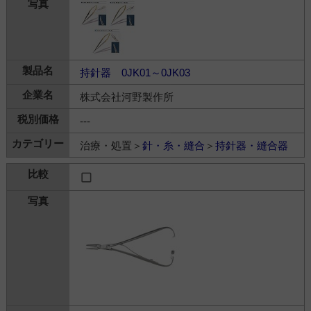
持針器 0JK01～0JK03
株式会社河野製作所
---
治療・処置＞
針・糸・縫合
＞
持針器・縫合器