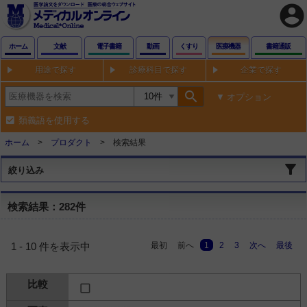
account_circle
ホーム
文献
電子書籍
動画
くすり
医療機器
書籍通販
用途で探す
診療科目で探す
企業で探す
search
オプション
類義語を使用する
ホーム
プロダクト
検索結果
絞り込み
検索結果：282件
最初
前へ
1
2
3
次へ
最後
1 - 10 件を表示中