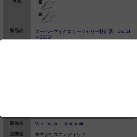
スーパーマイクロサージャリー持針器 0SJ01
～0SJ04
株式会社河野製作所
---
治療・処置＞
針・糸・縫合
＞
持針器・縫合器
Wire Twister Automatic
株式会社ユニメディック