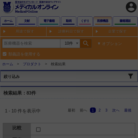
account_circle
ホーム
文献
電子書籍
動画
くすり
医療機器
書籍通販
用途で探す
診療科目で探す
企業で探す
search
オプション
類義語を使用する
ホーム
プロダクト
検索結果
絞り込み
検索結果：83件
最初
前へ
1
2
3
次へ
最後
1 - 10 件を表示中