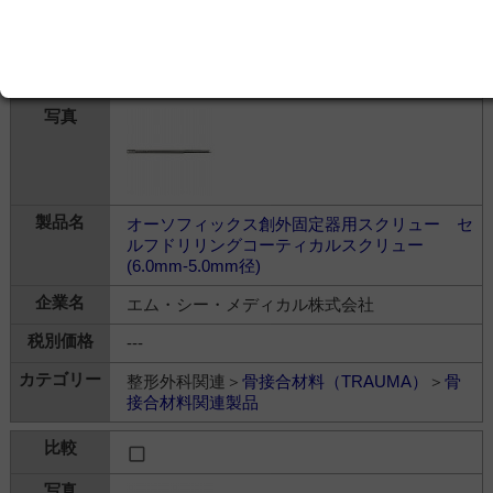
整形外科関連＞
骨接合材料（TRAUMA）
＞
骨
接合材料関連製品
オーソフィックス創外固定器用スクリュー セ
ルフドリリングコーティカルスクリュー
(6.0mm-5.0mm径)
エム・シー・メディカル株式会社
---
整形外科関連＞
骨接合材料（TRAUMA）
＞
骨
接合材料関連製品