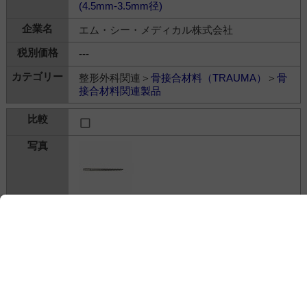
(4.5mm-3.5mm径)
エム・シー・メディカル株式会社
---
整形外科関連＞
骨接合材料（TRAUMA）
＞
骨
接合材料関連製品
オーソフィックス創外固定器用スクリュー セ
ルフドリリングコーティカルスクリュー
(2.5mm-2.0mm径)
エム・シー・メディカル株式会社
---