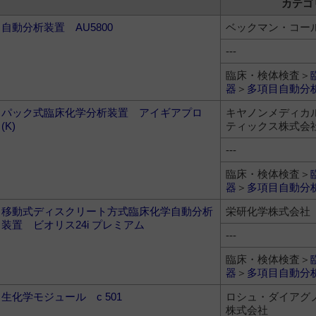
カテゴ
自動分析装置 AU5800
ベックマン・コー
---
臨床・検体検査＞
器
＞
多項目自動分
パック式臨床化学分析装置 アイギアプロ
キヤノンメディカ
(K)
ティックス株式会
---
臨床・検体検査＞
器
＞
多項目自動分
移動式ディスクリート方式臨床化学自動分析
栄研化学株式会社
装置 ビオリス24i プレミアム
---
臨床・検体検査＞
器
＞
多項目自動分
生化学モジュール c 501
ロシュ・ダイアグ
株式会社