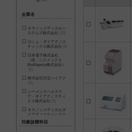
企業名
キヤノンメディカルシ
ステムズ株式会社
10
ロシュ・ダイアグノス
ティックス株式会社
6
日本電子株式会社
（現：シスメックス
BioMajesty株式会社）
6
株式会社日立ハイテク
5
シーメンスヘルスケ
ア・ダイアグノスティ
クス株式会社
5
キヤノンメディカルダ
イアグノスティックス
株式会社
4
対象診療科目
ベックマン・コールタ