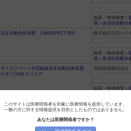
---
臨床・検体検査＞
器
＞
多項目自動分
日立自動分析装置 LABOSPECT 003
株式会社日立ハイ
---
臨床・検体検査＞
器
＞
多項目自動分
ディスクリート方式臨床化学自動分析装置
栄研化学株式会社
ビオリス50i スペリア
---
臨床・検体検査＞
器
＞
多項目自動分
日立自動分析装置 LABOSPECT 006
株式会社日立ハイ
このサイトは医療関係者を対象に医療情報を提供しています。
一般の方に対する情報提供を目的としたものではありません。
---
あなたは医療関係者ですか？
臨床・検体検査＞
器
＞
多項目自動分