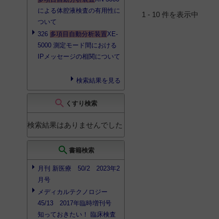
による体腔液検査の有用性に
ペインクリニック科
1 - 10 件を表示中
30
ついて
326
多項目自動分析装置
XE-
歯科・口腔外科
30
5000 測定モード間における
美容外科
30
IPメッセージの相関について
スポーツ医学
30
麻酔科
20
検索結果を見る
漢方医学
20
search
くすり検索
その他（教育・介護・
獣医関係）
8
検索結果はありませんでした
search
書籍検索
月刊 新医療 50/2 2023年2
月号
メディカルテクノロジー
45/13 2017年臨時増刊号
知っておきたい！ 臨床検査