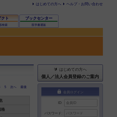
はじめての方へ
ヘルプ・お問い合わせ
ダクト
ブックセンター
器検索
医学書通販
はじめての方へ
個人／法人会員登録のご案内
4
5
次へ
最後
lock
会員ログイン
名
ID
価格
パスワード