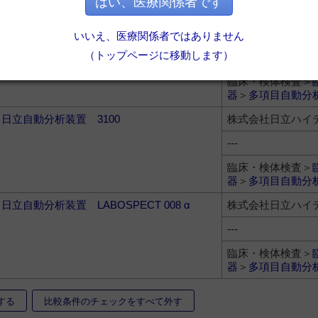
はい、医療関係者です
生化学多項目処理モジュール e 502
ロシュ・ダイアグ
株式会社
いいえ、医療関係者ではありません
（トップページに移動します）
---
臨床・検体検査＞
器
＞
多項目自動分
日立自動分析装置 3100
株式会社日立ハイ
---
臨床・検体検査＞
器
＞
多項目自動分
日立自動分析装置 LABOSPECT 008 α
株式会社日立ハイ
---
臨床・検体検査＞
器
＞
多項目自動分
する
比較条件のチェックをすべて外す