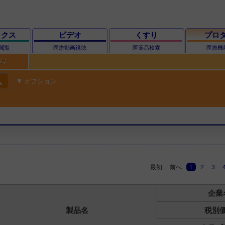
ックス
ビデオ
くすり
プロ
閲覧
医療動画視聴
医薬品検索
医療機
探す
ch
オプション
最初
前へ
1
2
3
企業
製品名
税別