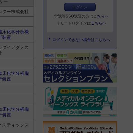
リー
ログイン
ルター株式会社
学認等SSO認証の方は
こちらへ
リモートログインは
こちらへ
臨床化学分析機
析装置
ログインできない場合はこちらへ
ルダイアグノス
社
臨床化学分析機
析装置
臨床化学分析機
析装置
ノスティックス