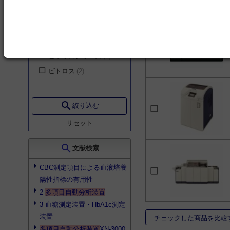
cシリーズ
3
小児外科
38
自動分析装置
3
乳腺・内分泌外科
38
ディメンション
2
小児科
38
ビオリスシリーズ
2
リウマチ内科
36
ビトロス
2
整形外科
36
気管食道科
36
search
絞り込む
精神・神経科
36
救急医学科
36
リセット
老年内科
32
search
文献検索
形成外科
32
心療内科
30
CBC測定項目による血液培養
陽性指標の有用性
耳鼻咽喉科
30
2
多項目自動分析装置
眼科
30
3 血糖測定装置・HbA1c測定
皮膚科
30
装置
チェックした商品を比較
放射線科
30
多項目自動分析装置
XN-3000