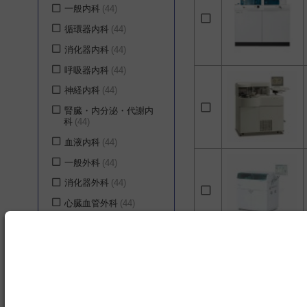
ー株式会社
4
一般内科
44
栄研化学株式会社
2
循環器内科
44
オーソ・クリニカル・
消化器内科
44
ダイアグノスティック
ス株式会社
2
呼吸器内科
44
神経内科
44
腎臓・内分泌・代謝内
科
44
血液内科
44
一般外科
44
消化器外科
44
心臓血管外科
44
呼吸器外科
44
シリーズ
産科
44
BioMajesty
6
婦人科
44
FRシリーズ
6
脳神経外科
42
LABOSPECT
3
泌尿器科
42