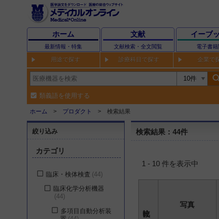
ホーム
文献
イーブ
最新情報・特集
文献検索・全文閲覧
電子書籍
用途で探す
診療科目で探す
企業で
sear
類義語を使用する
ホーム
プロダクト
検索結果
絞り込み
検索結果：44件
カテゴリ
1 - 10 件を表示中
臨床・検体検査
44
臨床化学分析機器
44
写真
多項目自動分析装
置
44