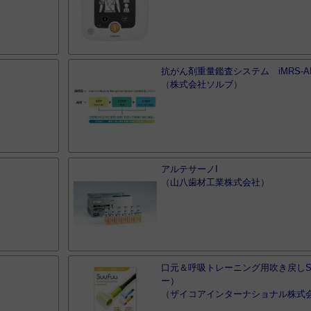
抗がん剤重量鑑査システム iMRS-A
（
株式会社ソルブ
）
アルテサーノI
（
山八歯材工業株式会社
）
口元＆呼吸トレーニング用吹き戻しSu
ー）
（
ザイコアインターナショナル株式