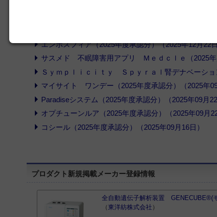
Ｓｉｇｎａｔｅｒａ診断システム（2026年度承認分）（2
エドワーズ サピエン３（2026年度承認分）（2026年
ｒｅｍｅｄｅシステム（2025年度承認分）（2026年01
エンボスフィア（2025年度承認分）（2025年12月22
サスメド 不眠障害用アプリ Ｍｅｄｃｌｅ（2025年度
Ｓｙｍｐｌｉｃｉｔｙ Ｓｐｙｒａｌ腎デナベーションシス
マイサイト ワンデー（2025年度承認分）（2025年09
Paradiseシステム（2025年度承認分）（2025年09月2
オプチューンルア（2025年度承認分）（2025年09月2
コシール（2025年度承認分）（2025年09月16日）
プロダクト新規掲載メーカー登録情報
全自動遺伝子解析装置 GENECUBE®(
（
東洋紡株式会社
）