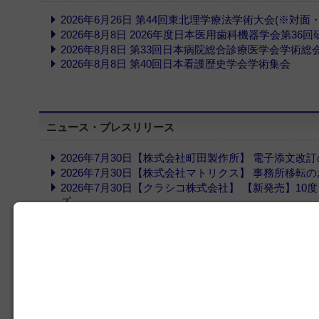
2026年6月26日 第44回東北理学療法学術大会(※対面
2026年8月8日 2026年度日本医用歯科機器学会第36
2026年8月8日 第33回日本病院総合診療医学会学術総
2026年8月8日 第40回日本看護歴史学会学術集会
ニュース・プレスリリース
2026年7月30日【株式会社町田製作所】 電子添文改
2026年7月30日【株式会社マトリクス】 事務所移転
2026年7月30日【クラシコ株式会社】 【新発売】10度目
ズ
2026年7月28日【株式会社平和医療器械】 【再稿】A
お知らせ【品番追加】
インフォメーション