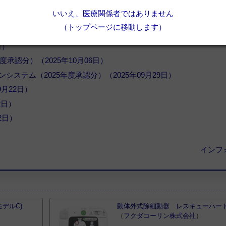
026年07月14日）
いいえ、医療関係者ではありません
05月18日）
（トップページに移動します）
月05日）
日）
承認分）（2025年10月06日）
テム（2025年度承認分）（2025年09月29日）
月22日）
2日）
2日）
インフ
モデルC)
動体外式除細動器 レスキューハート H
（
フクダコーリン株式会社
）