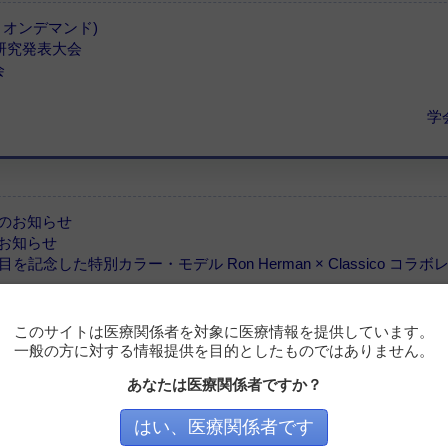
・オンデマンド)
回研究発表大会
会
学
訂のお知らせ
のお知らせ
を記念した特別カラー・モデル Ron Herman × Classico コラ
ce Medical社エースディスポーザブルチュービングセット包装・滅
このサイトは医療関係者を対象に医療情報を提供しています。
ニュース・プ
一般の方に対する情報提供を目的としたものではありません。
あなたは医療関係者ですか？
はい、医療関係者です