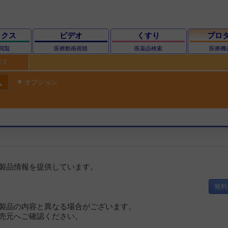
ックス
ビデオ
くすり
プロ
閲覧
医療動画視聴
医薬品検索
医療機
探す
ch
オプション
製品情報を提供しています。
無料
製品の内容と異なる場合がございます。
売元へご確認ください。