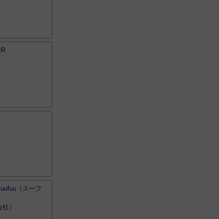
IR
ufuu（スーフ
会社
）