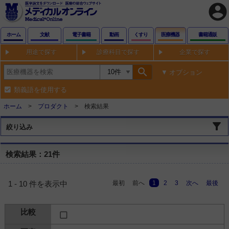
account_circle
ホーム
文献
電子書籍
動画
くすり
医療機器
書籍通販
用途で探す
診療科目で探す
企業で探す
search
オプション
類義語を使用する
ホーム
プロダクト
検索結果
絞り込み
検索結果：21件
最初
前へ
1
2
3
次へ
最後
1 - 10 件を表示中