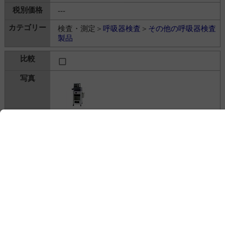
---
検査・測定＞
呼吸器検査
＞
その他の呼吸器検査
製品
肺運動負荷モニタリングシステム エアロモニ
タ AE-310S
ミナト医科学株式会社
---
検査・測定＞
呼吸器検査
＞
その他の呼吸器検査
製品