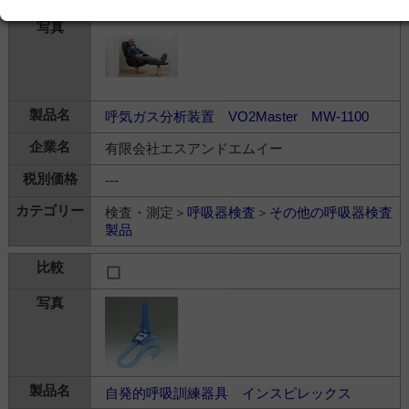
呼気ガス分析装置 VO2Master MW-1100
有限会社エスアンドエムイー
---
検査・測定＞
呼吸器検査
＞
その他の呼吸器検査
製品
自発的呼吸訓練器具 インスピレックス