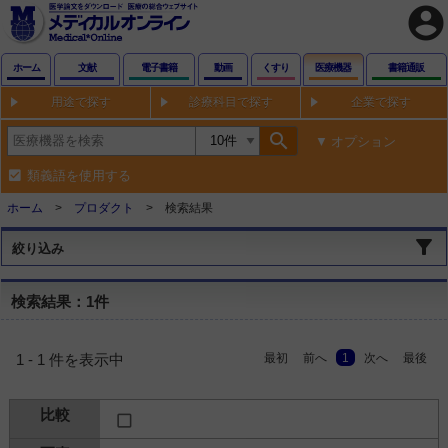
account_circle
ホーム
文献
電子書籍
動画
くすり
医療機器
書籍通販
用途で探す
診療科目で探す
企業で探す
search
オプション
類義語を使用する
ホーム
プロダクト
検索結果
絞り込み
検索結果：1件
最初
前へ
1
次へ
最後
1 - 1 件を表示中