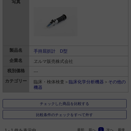
手持屈折計 D型
ヱルマ販売株式会社
---
臨床・検体検査＞
臨床化学分析機器
＞
その他の
機器
チェックした商品を比較する
比較条件のチェックをすべて外す
最初
前へ
1
次へ
最後
1 - 1 件を表示中