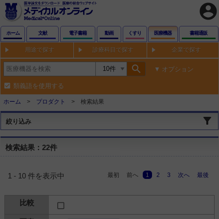
account_circle
ホーム
文献
電子書籍
動画
くすり
医療機器
書籍通販
用途で探す
診療科目で探す
企業で探す
search
オプション
類義語を使用する
ホーム
プロダクト
検索結果
絞り込み
検索結果：22件
最初
前へ
1
2
3
次へ
最後
1 - 10 件を表示中