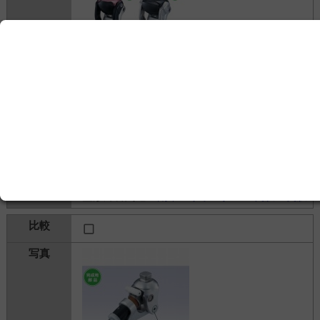
LAPOCシステム義足 多リンク式安全膝
Swan75/Swan100
株式会社今仙技術研究所
---
整形外科関連＞
副木・サポーター・義肢
＞
義肢