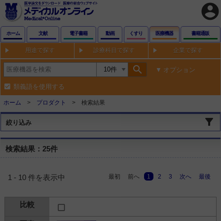
account_circle
ホーム
文献
電子書籍
動画
くすり
医療機器
書籍通販
用途で探す
診療科目で探す
企業で探す
search
オプション
類義語を使用する
ホーム
プロダクト
検索結果
絞り込み
検索結果：25件
最初
前へ
1
2
3
次へ
最後
1 - 10 件を表示中