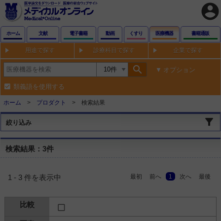
account_circle
ホーム
文献
電子書籍
動画
くすり
医療機器
書籍通販
用途で探す
診療科目で探す
企業で探す
search
オプション
類義語を使用する
ホーム
プロダクト
検索結果
絞り込み
検索結果：3件
最初
前へ
1
次へ
最後
1 - 3 件を表示中