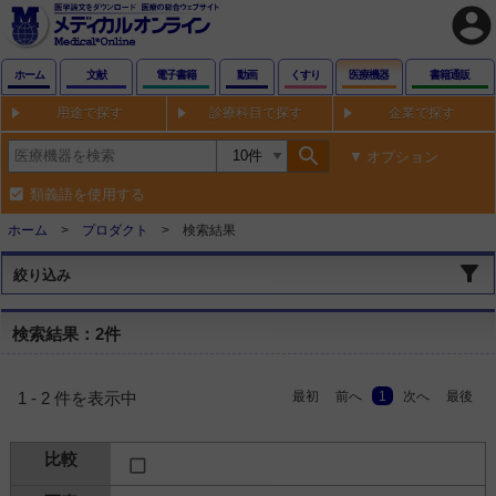
account_circle
ホーム
文献
電子書籍
動画
くすり
医療機器
書籍通販
用途で探す
診療科目で探す
企業で探す
search
オプション
類義語を使用する
ホーム
プロダクト
検索結果
絞り込み
検索結果：2件
最初
前へ
1
次へ
最後
1 - 2 件を表示中