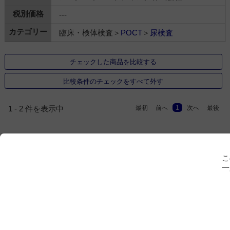
---
臨床・検体検査＞
POCT
＞
尿検査
チェックした商品を比較する
比較条件のチェックをすべて外す
最初
前へ
1
次へ
最後
1 - 2 件を表示中
こ
一