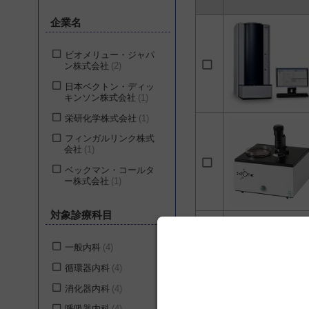
企業名
ビオメリュー・ジャパ
ン株式会社
2
日本ベクトン・ディッ
キンソン株式会社
1
栄研化学株式会社
1
フィンガルリンク株式
会社
1
ベックマン・コールタ
ー株式会社
1
対象診療科目
一般内科
4
循環器内科
4
消化器内科
4
呼吸器内科
4