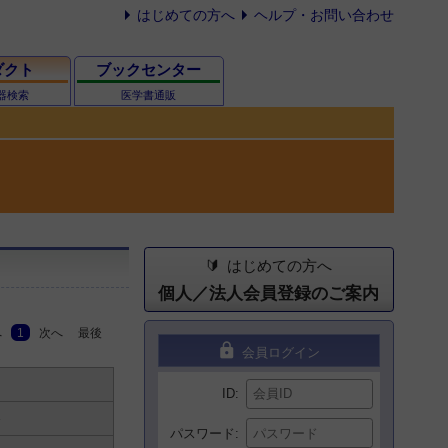
はじめての方へ
ヘルプ・お問い合わせ
ダクト
ブックセンター
器検索
医学書通販
はじめての方へ
個人／法人会員登録のご案内
へ
1
次へ
最後
lock
会員ログイン
ID
パスワード