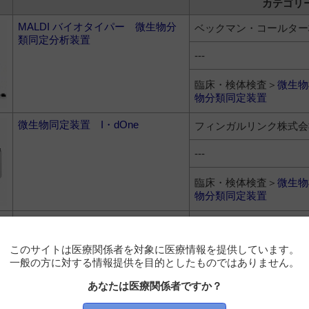
カテゴリ
MALDI バイオタイパー 微生物分
ベックマン・コールター
類同定分析装置
---
臨床・検体検査＞
微生物
物分類同定装置
微生物同定装置 I・dOne
フィンガルリンク株式会
---
臨床・検体検査＞
微生物
物分類同定装置
BD™ MALDI バイオタイパー™
日本ベクトン・ディッキ
sirius システム
このサイトは医療関係者を対象に医療情報を提供しています。
---
一般の方に対する情報提供を目的としたものではありません。
臨床・検体検査＞
微生物
あなたは医療関係者ですか？
物分類同定装置