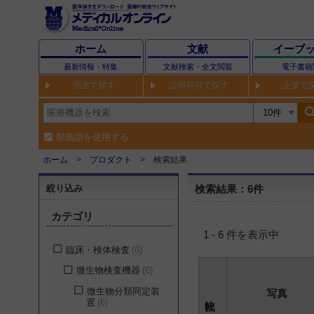
ホーム
文献
イーブ
最新情報・特集
文献検索・全文閲覧
電子書籍
用途で探す
診療科目で探す
企業で
sear
類義語を使用する
ホーム
プロダクト
検索結果
絞り込み
検索結果：6件
カテゴリ
1 - 6 件を表示中
臨床・検体検査
6
微生物検査機器
6
微生物分類同定装
写真
置
6