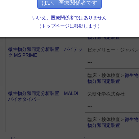
はい、医療関係者です
VITEK®
ビオメリュー・ジャパン
いいえ、医療関係者ではありません
---
（トップページに移動します）
臨床・検体検査＞
微生物
物分類同定装置
微生物分類同定分析装置 バイテッ
ビオメリュー・ジャパン
ク MS PRIME
---
臨床・検体検査＞
微生物
物分類同定装置
微生物分類同定分析装置 MALDI
栄研化学株式会社
バイオタイパー
---
臨床・検体検査＞
微生物
物分類同定装置