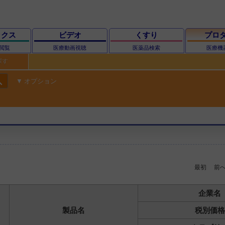
ックス
ビデオ
くすり
プロ
閲覧
医療動画視聴
医薬品検索
医療機
探す
ch
オプション
最初
前
企業名
製品名
税別価格