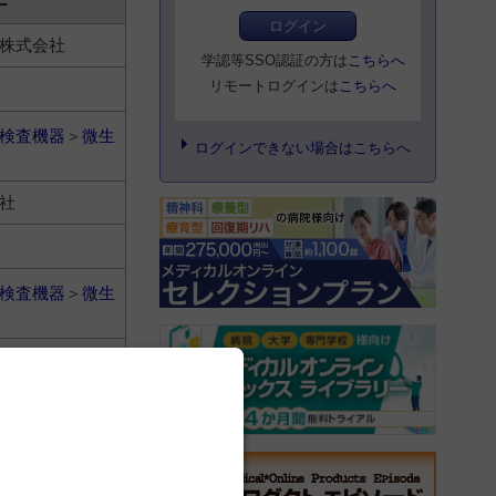
ー
ログイン
株式会社
学認等SSO認証の方は
こちらへ
リモートログインは
こちらへ
検査機器
＞
微生
ログインできない場合はこちらへ
社
検査機器
＞
微生
ンソン株式会社
検査機器
＞
微生