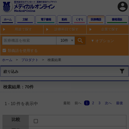
account_circle
ホーム
文献
電子書籍
動画
くすり
医療機器
書籍通販
用途で探す
診療科目で探す
企業で探す
search
オプション
類義語を使用する
ホーム
プロダクト
検索結果
絞り込み
検索結果：70件
最初
前へ
1
2
3
次へ
最後
1 - 10 件を表示中