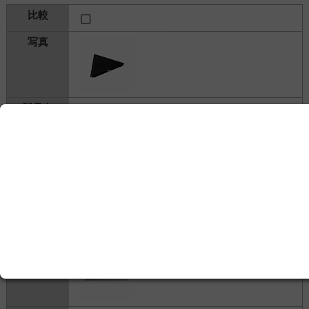
三次元フォースプレート 可搬型フォースプレ
ート MG-100
アニマ株式会社
---
検査・測定＞
運動機能測定
＞
体力測定機器