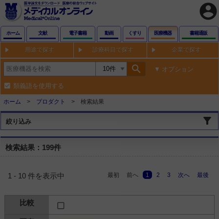
account_circle
ホーム
文献
電子書籍
動画
くすり
医療機器
書籍通販
用途で探す
診療科目で探す
企業で探す
search
オプション
類義語を使用する
ホーム
プロダクト
検索結果
絞り込み
検索結果：199件
最初
前へ
1
2
3
次へ
最後
1 - 10 件を表示中