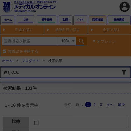
account_circle
ホーム
文献
電子書籍
動画
くすり
医療機器
書籍通販
用途で探す
診療科目で探す
企業で探す
search
オプション
類義語を使用する
ホーム
プロダクト
検索結果
絞り込み
検索結果：133件
最初
前へ
1
2
3
次へ
最後
1 - 10 件を表示中