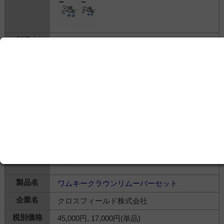
万能開口器
株式会社YDM
---
歯科関連＞
治療・処置
＞
歯科用鋼製器具
ワムキークラウンリムーバーセット
クロスフィールド株式会社
45,000円, 17,000円(単品)