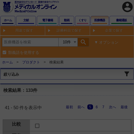
account_circle
ホーム
文献
電子書籍
動画
くすり
医療機器
書籍通販
用途で探す
診療科目で探す
企業で探す
search
オプション
類義語を使用する
ホーム
プロダクト
検索結果
絞り込み
検索結果：133件
最初
前へ
5
6
7
次へ
最後
41 - 50 件を表示中