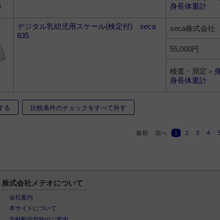
身長体重計
デジタル乳幼児用スケール(検定付) seca
seca株式会社
835
55,000円
検査・測定＞
身長体重計
する
比較条件のチェックをすべて外す
最初
前へ
1
2
3
4
株式会社メテオについて
会社案内
本サイトについて
文献配信契約のご案内