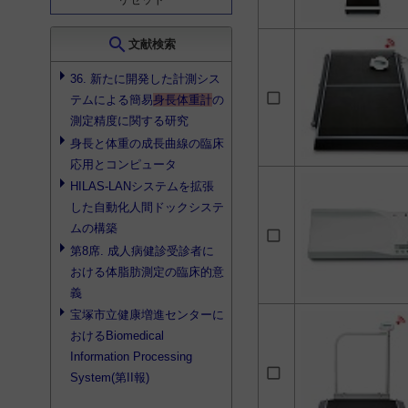
消化器外科
39
呼吸器外科
39
search
文献検索
脳神経外科
39
36. 新たに開発した計測シス
耳鼻咽喉科
39
テムによる簡易
身長体重計
の
眼科
39
測定精度に関する研究
身長と体重の成長曲線の臨床
泌尿器科
39
応用とコンピュータ
歯科・口腔外科
39
HILAS-LANシステムを拡張
救急医学科
39
した自動化人間ドックシステ
神経内科
38
ムの構築
第8席. 成人病健診受診者に
血液内科
38
おける体脂肪測定の臨床的意
心療内科
38
義
乳腺・内分泌外科
38
宝塚市立健康増進センターに
形成外科
38
おけるBiomedical
Information Processing
婦人科
38
System(第II報)
気管食道科
38