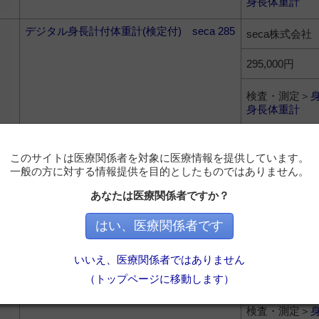
身長体重計
デジタル身長計付体重計(検定付) seca 285
seca株式会社
295,000円
検査・測定＞
身長体重計
ポータブル身長計 seca 213
seca株式会社
このサイトは医療関係者を対象に医療情報を提供しています。
一般の方に対する情報提供を目的としたものではありません。
19,500円
あなたは医療関係者ですか？
検査・測定＞
身長体重計
はい、医療関係者です
デジタルコラムスケール(検定付) seca 799
seca株式会社
いいえ、医療関係者ではありません
（トップページに移動します）
60,000円
検査・測定＞