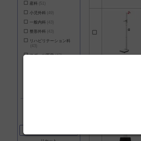
産科
51
小児外科
49
一般内科
43
整形外科
43
リハビリテーション科
43
スポーツ医学
43
消化器内科
42
循環器内科
41
呼吸器内科
41
腎臓・内分泌・代謝内
シリーズ
科
41
老年内科
41
ベビー用身長計
2
心臓血管外科
41
リウマチ内科
39
search
絞り込む
一般外科
39
リセット