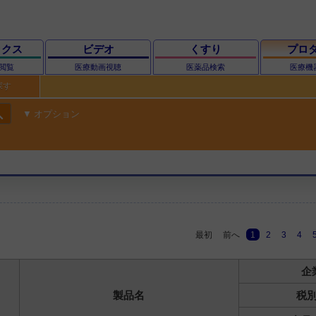
ックス
ビデオ
くすり
プロ
閲覧
医療動画視聴
医薬品検索
医療機
探す
ch
オプション
最初
前へ
1
2
3
4
企
製品名
税