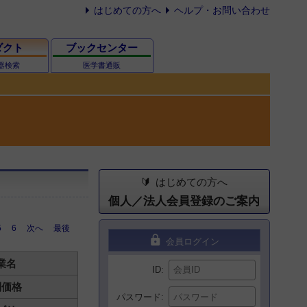
はじめての方へ
ヘルプ・お問い合わせ
ダクト
ブックセンター
器検索
医学書通販
はじめての方へ
個人／法人会員登録のご案内
5
6
次へ
最後
lock
会員ログイン
業名
ID
別価格
パスワード