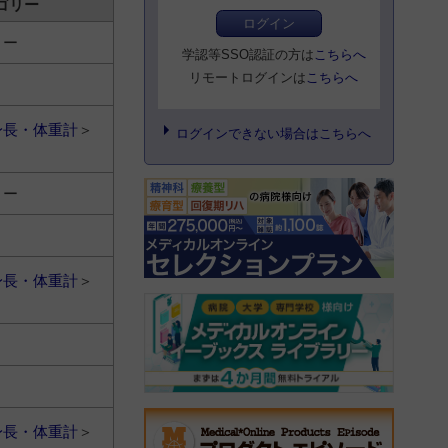
ゴリー
ログイン
トー
学認等SSO認証の方は
こちらへ
リモートログインは
こちらへ
身長・体重計
＞
ログインできない場合はこちらへ
トー
身長・体重計
＞
身長・体重計
＞