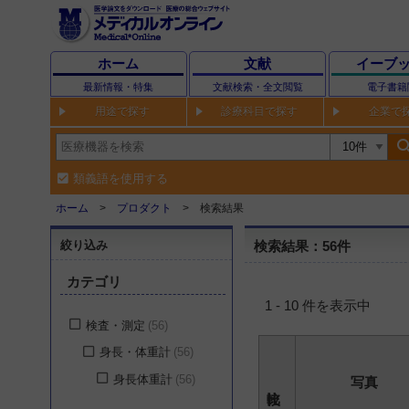
ホーム
文献
イーブ
最新情報・特集
文献検索・全文閲覧
電子書籍
用途で探す
診療科目で探す
企業で
sear
類義語を使用する
ホーム
プロダクト
検索結果
絞り込み
検索結果：56件
カテゴリ
1 - 10 件を表示中
検査・測定
56
身長・体重計
56
身長体重計
56
写真