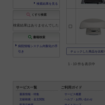
皮膚科
38
検索結果を見る
精神・神経科
38
search
くすり検索
放射線科
38
麻酔科
38
検索結果はありませんでした
ペインクリニック科
38
search
書籍検索
美容外科
38
病院情報システム内製化の手
漢方医学
38
チェックした商品を比較
引き
その他（教育・介護・
獣医関係）
4
1 - 10 件を表示中
サービス一覧
ご利用ガイド
最新情報・特集
サービス概要
文献検索・全文閲覧
ヘルプ・お問い合わせ
医薬品検索
サイトマップ