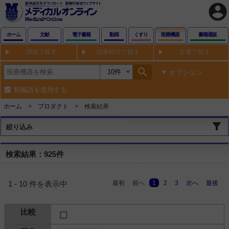
account_circle
ホーム
文献
電子書籍
動画
くすり
医療機器
書籍通販
用途で探す
診療科目で探す
企業で探す
search
オプション
類義語を使用する
ホーム
プロダクト
検索結果
絞り込み
検索結果：925件
最初
前へ
1
2
3
次へ
最後
1 - 10 件を表示中