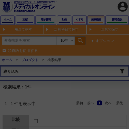
account_circle
ホーム
文献
電子書籍
動画
くすり
医療機器
書籍通販
用途で探す
診療科目で探す
企業で探す
search
オプション
類義語を使用する
ホーム
プロダクト
検索結果
絞り込み
検索結果：1件
最初
前へ
1
次へ
最後
1 - 1 件を表示中