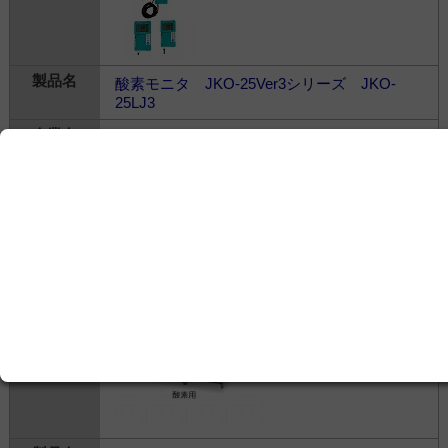
酸素モニタ JKO-25Ver3シリーズ JKO-
25LJ3
日本メガケア株式会社
---
建物・設備＞
医療用ガス
＞
医療用ガス設備