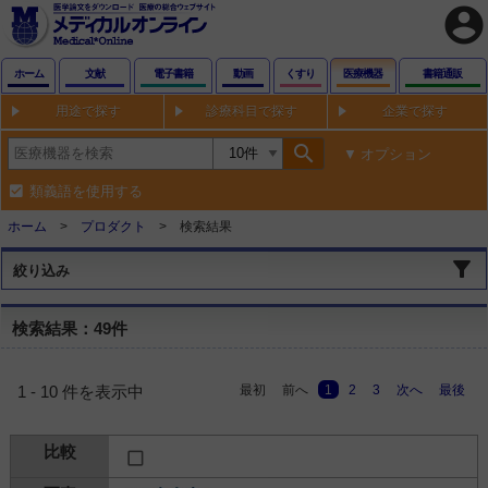
account_circle
ホーム
文献
電子書籍
動画
くすり
医療機器
書籍通販
用途で探す
診療科目で探す
企業で探す
search
オプション
類義語を使用する
ホーム
プロダクト
検索結果
絞り込み
検索結果：49件
最初
前へ
1
2
3
次へ
最後
1 - 10 件を表示中