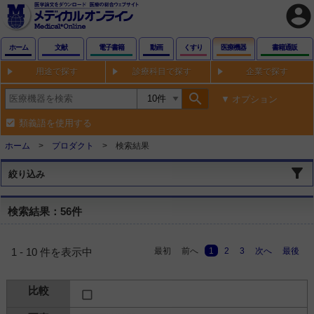
account_circle
ホーム
文献
電子書籍
動画
くすり
医療機器
書籍通販
用途で探す
診療科目で探す
企業で探す
search
オプション
類義語を使用する
ホーム
プロダクト
検索結果
絞り込み
検索結果：56件
最初
前へ
1
2
3
次へ
最後
1 - 10 件を表示中