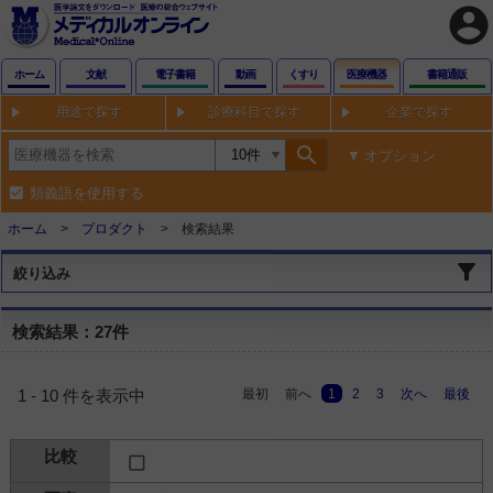
account_circle
ホーム
文献
電子書籍
動画
くすり
医療機器
書籍通販
用途で探す
診療科目で探す
企業で探す
search
オプション
類義語を使用する
ホーム
プロダクト
検索結果
絞り込み
検索結果：27件
最初
前へ
1
2
3
次へ
最後
1 - 10 件を表示中