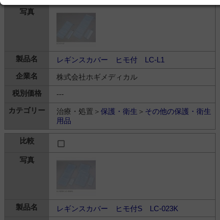
レギンスカバー ヒモ付 LC-L1
株式会社ホギメディカル
---
治療・処置＞
保護・衛生
＞
その他の保護・衛生
用品
レギンスカバー ヒモ付S LC-023K