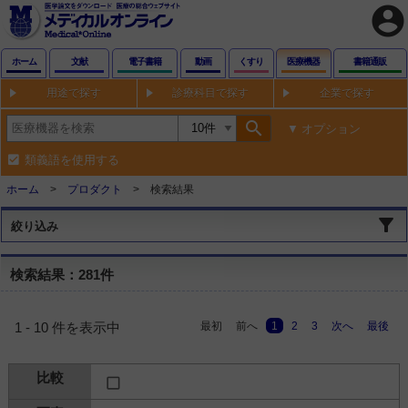
account_circle
ホーム
文献
電子書籍
動画
くすり
医療機器
書籍通販
用途で探す
診療科目で探す
企業で探す
search
オプション
類義語を使用する
ホーム
プロダクト
検索結果
絞り込み
検索結果：281件
最初
前へ
1
2
3
次へ
最後
1 - 10 件を表示中