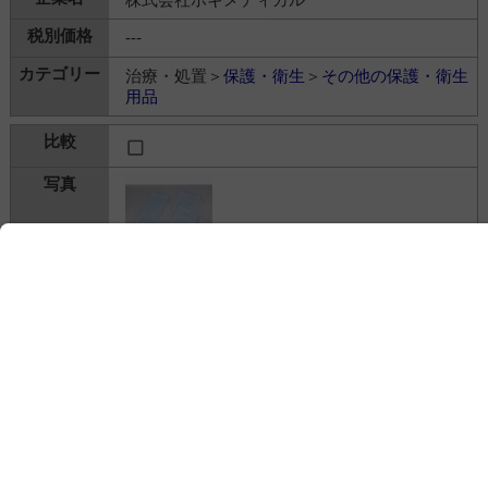
---
治療・処置＞
保護・衛生
＞
その他の保護・衛生
用品
レギンスカバー ヒモ付L LC-024KL
株式会社ホギメディカル
---
治療・処置＞
保護・衛生
＞
その他の保護・衛生
用品