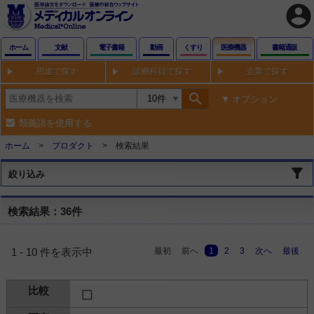
account_circle
ホーム
文献
電子書籍
動画
くすり
医療機器
書籍通販
用途で探す
診療科目で探す
企業で探す
search
オプション
類義語を使用する
ホーム
プロダクト
検索結果
絞り込み
検索結果：36件
最初
前へ
1
2
3
次へ
最後
1 - 10 件を表示中