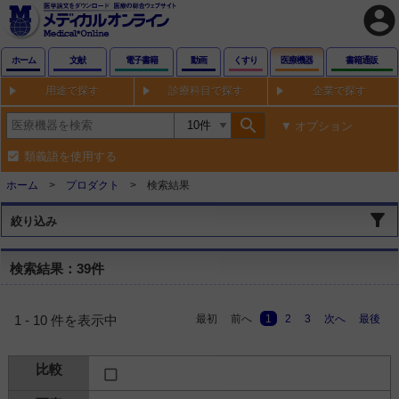
account_circle
ホーム
文献
電子書籍
動画
くすり
医療機器
書籍通販
用途で探す
診療科目で探す
企業で探す
search
オプション
類義語を使用する
ホーム
プロダクト
検索結果
絞り込み
検索結果：39件
最初
前へ
1
2
3
次へ
最後
1 - 10 件を表示中