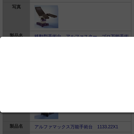
移動型手術台 アルファスター プロ万能手術
台(標準仕様・自走装置付き) 1132.21B2
ゲティンゲグループ・ジャパン株式会社
---
治療・処置＞
手術台・照明・ルーペ
＞
手術台
アルファマックス万能手術台 1133.22X1