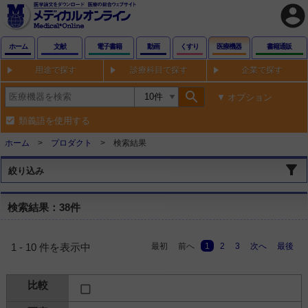
account_circle
ホーム
文献
電子書籍
動画
くすり
医療機器
書籍通販
用途で探す
診療科目で探す
企業で探す
search
オプション
類義語を使用する
ホーム
プロダクト
検索結果
絞り込み
検索結果：38件
最初
前へ
1
2
3
次へ
最後
1 - 10 件を表示中