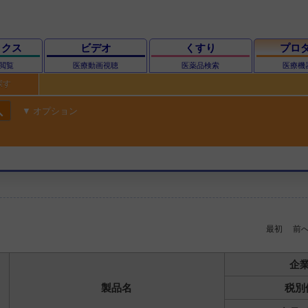
ックス
ビデオ
くすり
プロ
閲覧
医療動画視聴
医薬品検索
医療機
探す
ch
オプション
最初
前
企
製品名
税別