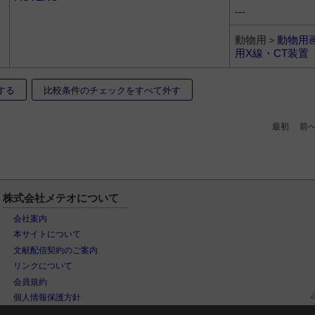
---
動物用＞
動物用
用X線・CT装置
する
比較条件のチェックをすべて外す
最初
前
株式会社メテオについて
会社案内
本サイトについて
文献配信契約のご案内
リンクについて
会員規約
個人情報保護方針