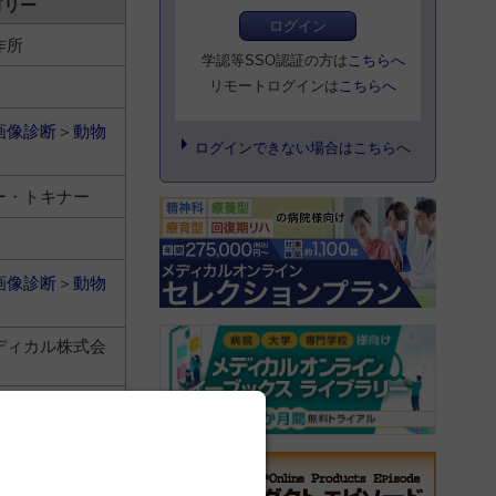
ゴリー
ログイン
作所
学認等SSO認証の方は
こちらへ
リモートログインは
こちらへ
画像診断
＞
動物
ログインできない場合はこちらへ
ー・トキナー
画像診断
＞
動物
ディカル株式会
画像診断
＞
動物