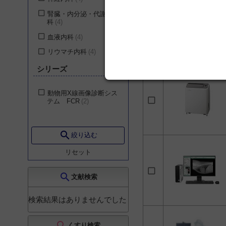
腎臓・内分泌・代謝内
科
4
血液内科
4
リウマチ内科
4
老年内科
4
シリーズ
心療内科
4
動物用X線画像診断シス
一般外科
4
テム FCR
2
消化器外科
4
心臓血管外科
4
search
絞り込む
呼吸器外科
4
リセット
小児外科
4
乳腺・内分泌外科
4
search
文献検索
形成外科
4
検索結果はありませんでした
小児科
4
産科
4
search
くすり検索