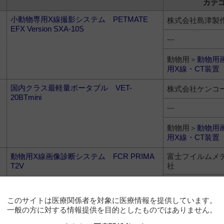
カテ
小動物専用X線撮影システム PETMATE
株式会社島津製
EFX Version SXA-10S
---
動物用＞
動物用
用X線・CT装置
国内クラス最軽量ポータブル VET-
株式会社ケンコ
20BTmini
---
動物用＞
動物用
用X線・CT装置
動物用X線画像診断システム FCR PRIMA
富士フイルムメ
T2V
社
---
動物用＞
動物用
このサイトは医療関係者を対象に医療情報を提供しています。
用X線・CT装置
一般の方に対する情報提供を目的としたものではありません。