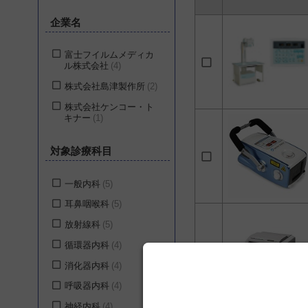
企業名
富士フイルムメディカ
ル株式会社
4
株式会社島津製作所
2
株式会社ケンコー・ト
キナー
1
対象診療科目
一般内科
5
耳鼻咽喉科
5
放射線科
5
循環器内科
4
消化器内科
4
呼吸器内科
4
神経内科
4