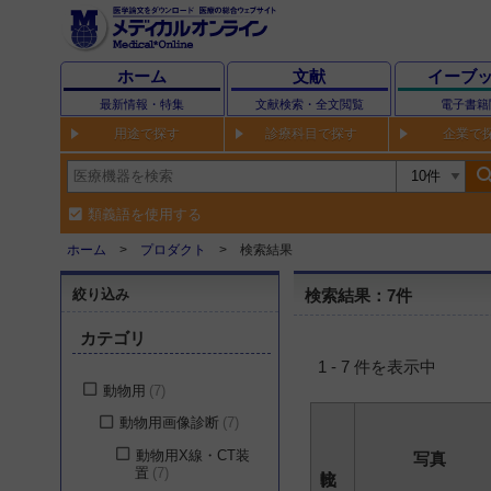
ホーム
文献
イーブ
最新情報・特集
文献検索・全文閲覧
電子書籍
用途で探す
診療科目で探す
企業で
sear
類義語を使用する
ホーム
プロダクト
検索結果
絞り込み
検索結果：7件
カテゴリ
1 - 7 件を表示中
動物用
7
動物用画像診断
7
動物用X線・CT装
写真
置
7