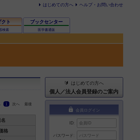
はじめての方へ
ヘルプ・お問い合わせ
ダクト
ブックセンター
器検索
医学書通販
はじめての方へ
個人／法人会員登録のご案内
へ
1
次へ
最後
lock
会員ログイン
業名
ID
価格
パスワード