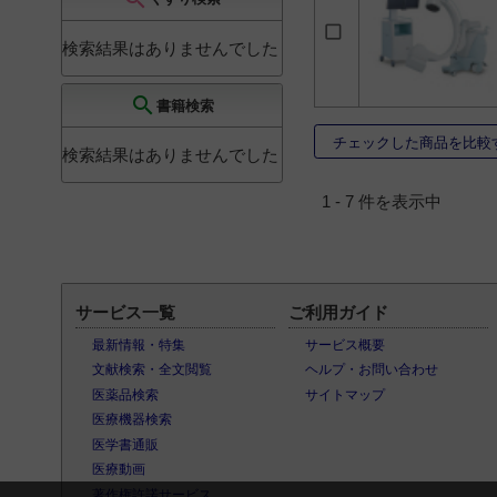
婦人科
4
脳神経外科
4
検索結果はありませんでした
整形外科
4
search
書籍検索
気管食道科
4
チェックした商品を比較
眼科
4
検索結果はありませんでした
皮膚科
4
1 - 7 件を表示中
泌尿器科
4
精神・神経科
4
ペインクリニック科
4
歯科・口腔外科
4
サービス一覧
ご利用ガイド
救急医学科
4
最新情報・特集
サービス概要
文献検索・全文閲覧
ヘルプ・お問い合わせ
美容外科
4
医薬品検索
サイトマップ
スポーツ医学
4
医療機器検索
その他（教育・介護・
医学書通販
獣医関係）
2
医療動画
著作権許諾サービス