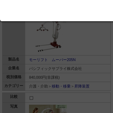
モーリフト ムーバー205N
パシフィックサプライ株式会社
840,000円(非課税)
介護・介助＞
移動・移乗
＞
昇降装置