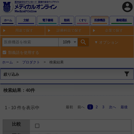
account_circle
ホーム
文献
電子書籍
動画
くすり
医療機器
書籍通販
用途で探す
診療科目で探す
企業で探す
search
オプション
類義語を使用する
ホーム
プロダクト
検索結果
絞り込み
検索結果：40件
最初
前へ
1
2
3
次へ
最後
1 - 10 件を表示中