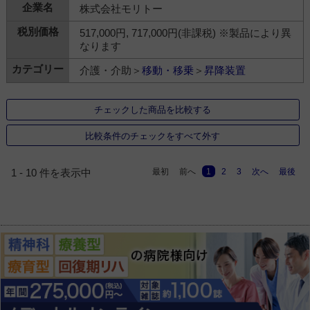
株式会社モリトー
517,000円, 717,000円(非課税) ※製品により異
なります
介護・介助＞
移動・移乗
＞
昇降装置
チェックした商品を比較する
比較条件のチェックをすべて外す
最初
前へ
1
2
3
次へ
最後
1 - 10 件を表示中