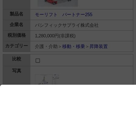
モーリフト パートナー255
パシフィックサプライ株式会社
1,280,000円(非課税)
介護・介助＞
移動・移乗
＞
昇降装置
レール走行式リフト つるべーTEN P-440
株式会社モリトー
---
介護・介助＞
移動・移乗
＞
昇降装置