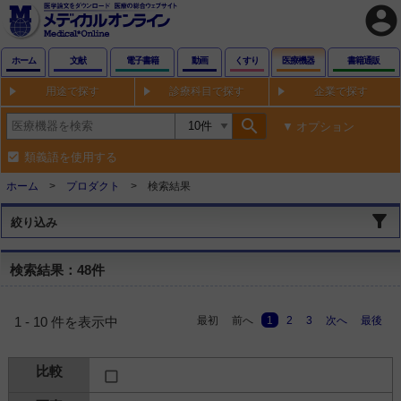
account_circle
ホーム
文献
電子書籍
動画
くすり
医療機器
書籍通販
用途で探す
診療科目で探す
企業で探す
search
オプション
類義語を使用する
ホーム
プロダクト
検索結果
絞り込み
検索結果：48件
最初
前へ
1
2
3
次へ
最後
1 - 10 件を表示中