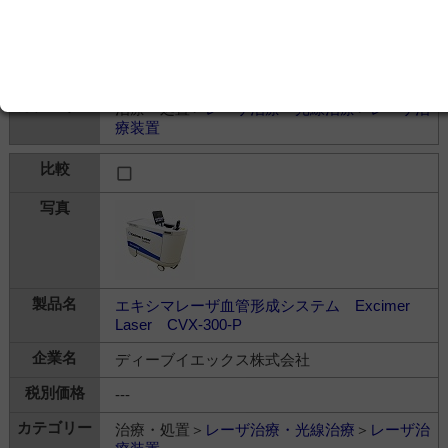
Medilas H UroPulse
ドルニエ メドテック ジャパン株式会社
---
治療・処置＞
レーザ治療・光線治療
＞
レーザ治
療装置
エキシマレーザ血管形成システム Excimer
Laser CVX-300-P
ディーブイエックス株式会社
---
治療・処置＞
レーザ治療・光線治療
＞
レーザ治