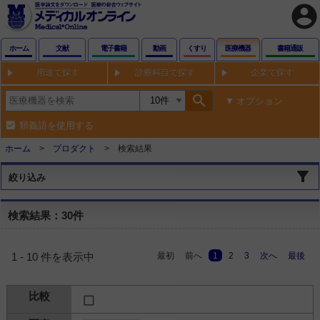
account_circle
ホーム
文献
電子書籍
動画
くすり
医療機器
書籍通販
用途で探す
診療科目で探す
企業で探す
search
オプション
類義語を使用する
ホーム
プロダクト
検索結果
絞り込み
検索結果：30件
最初
前へ
1
2
3
次へ
最後
1 - 10 件を表示中