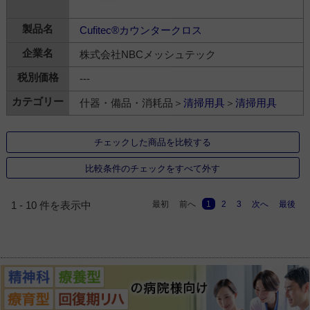
Cufitec®カウンタークロス
株式会社NBCメッシュテック
---
什器・備品・消耗品＞
清掃用具
＞
清掃用具
チェックした商品を比較する
比較条件のチェックをすべて外す
最初
前へ
1
2
3
次へ
最後
1 - 10 件を表示中