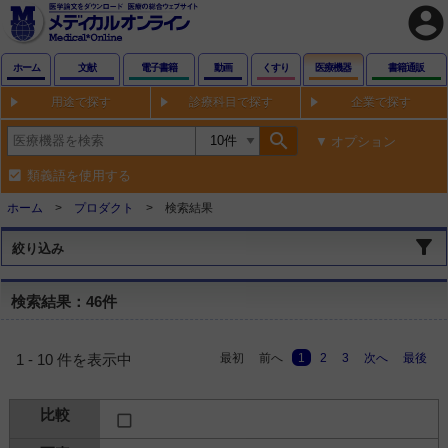
account_circle
ホーム
文献
電子書籍
動画
くすり
医療機器
書籍通販
用途で探す
診療科目で探す
企業で探す
search
オプション
類義語を使用する
ホーム
プロダクト
検索結果
絞り込み
検索結果：46件
最初
前へ
1
2
3
次へ
最後
1 - 10 件を表示中