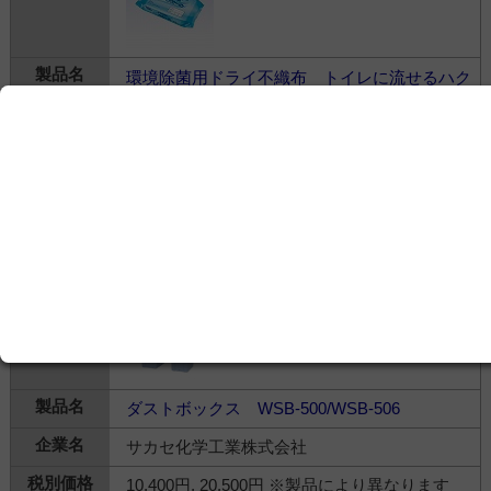
環境除菌用ドライ不織布 トイレに流せるハク
ゾウフキトール
ハクゾウメディカル株式会社
---
什器・備品・消耗品＞
清掃用具
＞
清掃用具
ダストボックス WSB-500/WSB-506
サカセ化学工業株式会社
10,400円, 20,500円 ※製品により異なります