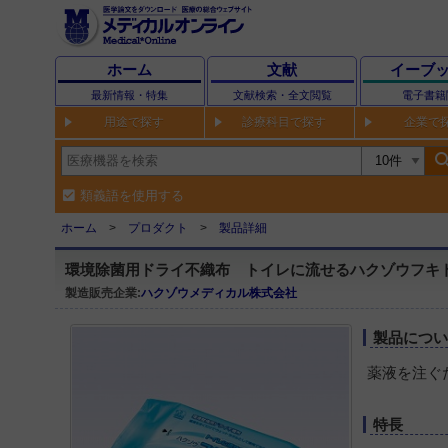
ホーム
文献
イーブ
最新情報・特集
文献検索・全文閲覧
電子書籍
用途で探す
診療科目で探す
企業で
sear
類義語を使用する
ホーム
プロダクト
製品詳細
環境除菌用ドライ不織布 トイレに流せるハクゾウフキ
製造販売企業:
ハクゾウメディカル株式会社
製品につ
薬液を注ぐ
特長