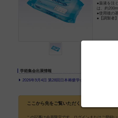
●薬液を注
は、約200
●使用後の
●【調製者
学術集会出展情報
2026年9月4日 第28回日本褥瘡学会学術集会
ここから先をご覧いただくには、
会員登録
が
この記事は会員限定です。ログインまたはご登録い