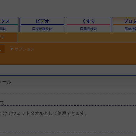
ックス
ビデオ
くすり
プロ
閲覧
医療動画視聴
医薬品検索
医療機
探す
ch
オプション
トール
いて
だけでウェットタオルとして使用できます。