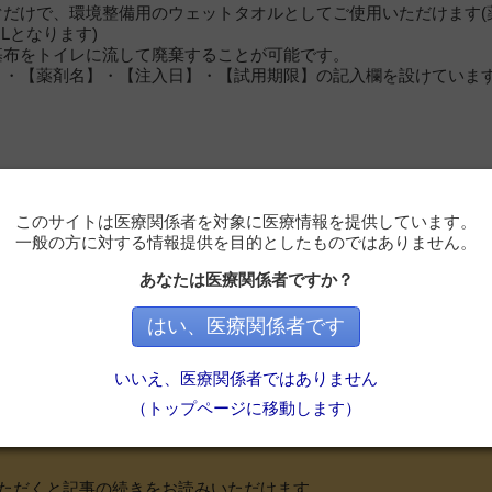
ぐだけで、環境整備用のウェットタオルとしてご使用いただけます(
mLとなります)
基布をトイレに流して廃棄することが可能です。
】・【薬剤名】・【注入日】・【試用期限】の記入欄を設けていま
このサイトは医療関係者を対象に医療情報を提供しています。
一般の方に対する情報提供を目的としたものではありません。
あなたは医療関係者ですか？
はい、医療関係者です
学
いいえ、医療関係者ではありません
（トップページに移動します）
必要です
ただくと記事の続きをお読みいただけます。