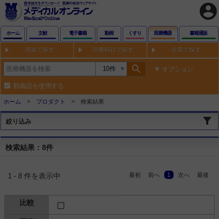
account_circle
ホーム
文献
電子書籍
動画
くすり
医療機器
書籍通販
用途で探す
診療科目で探す
企業で探す
search
オプション
類義語を使用する
ホーム
プロダクト
検索結果
絞り込み
検索結果：8件
最初
前へ
1
次へ
最後
1 - 8 件を表示中