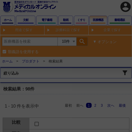
account_circle
ホーム
文献
電子書籍
動画
くすり
医療機器
書籍通販
用途で探す
診療科目で探す
企業で探す
search
オプション
類義語を使用する
ホーム
プロダクト
検索結果
絞り込み
検索結果：98件
最初
前へ
1
2
3
次へ
最後
1 - 10 件を表示中