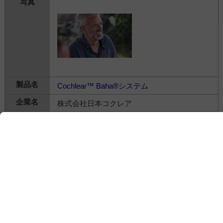
Cochlear™ Baha®システム
株式会社日本コクレア
---
耳鼻科関連＞
治療・処置
＞
人工内耳