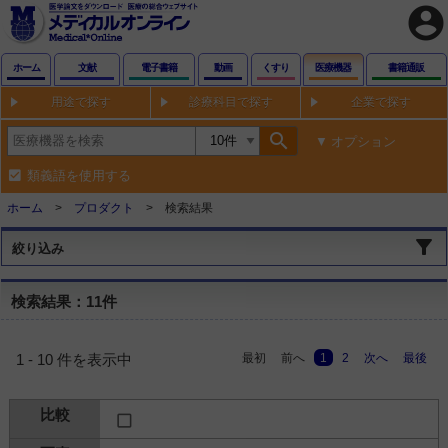
account_circle
ホーム
文献
電子書籍
動画
くすり
医療機器
書籍通販
用途で探す
診療科目で探す
企業で探す
search
オプション
類義語を使用する
ホーム
プロダクト
検索結果
絞り込み
検索結果：11件
最初
前へ
1
2
次へ
最後
1 - 10 件を表示中