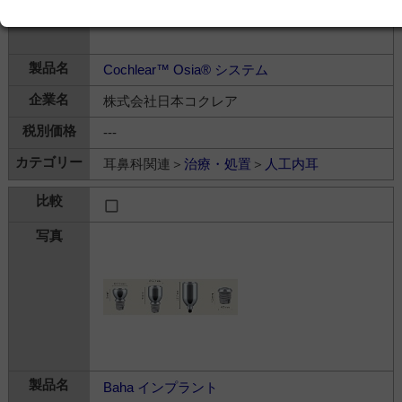
Cochlear™ Osia® システム
株式会社日本コクレア
---
耳鼻科関連＞
治療・処置
＞
人工内耳
Baha インプラント