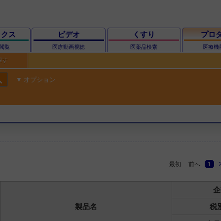
ックス
ビデオ
くすり
プロ
閲覧
医療動画視聴
医薬品検索
医療機
探す
ch
オプション
最初
前へ
1
企
製品名
税