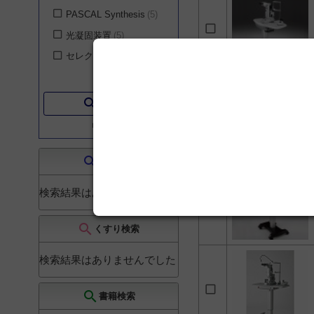
PASCAL Synthesis
5
光凝固装置
5
セレクタ
1
search
絞り込む
リセット
search
文献検索
検索結果はありませんでした
search
くすり検索
検索結果はありませんでした
search
書籍検索