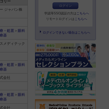
ゴリー
ログイン
ー ジャパン株
学認等SSO認証の方は
こちらへ
リモートログインは
こちらへ
療・処置
＞
眼科
ログインできない場合はこちらへ
療器
スメディテック
療・処置
＞
眼科
療器
式会社
療・処置
＞
眼科
療器
式会社