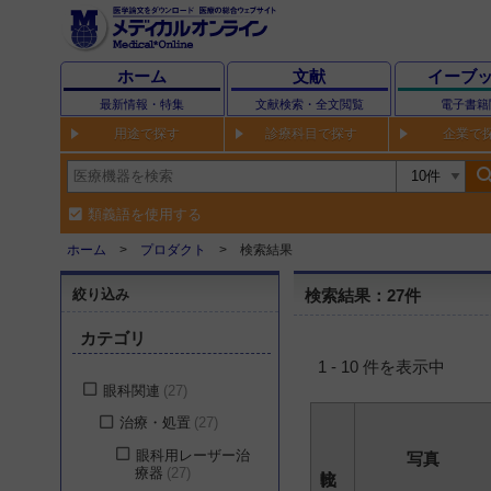
ホーム
文献
イーブ
最新情報・特集
文献検索・全文閲覧
電子書籍
用途で探す
診療科目で探す
企業で
sear
類義語を使用する
ホーム
プロダクト
検索結果
絞り込み
検索結果：27件
カテゴリ
1 - 10 件を表示中
眼科関連
27
治療・処置
27
眼科用レーザー治
写真
療器
27