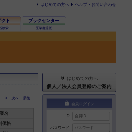
はじめての方へ
ヘルプ・お問い合わせ
ダクト
ブックセンター
器検索
医学書通販
はじめての方へ
個人／法人会員登録のご案内
2
3
次へ
最後
lock
会員ログイン
業名
ID
別価格
パスワード