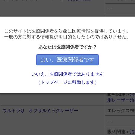
---
眼科関連＞
治
用レーザー治
このサイトは医療関係者を対象に医療情報を提供しています。
インテグラ イエローレーザー光凝固装置
エレックス株
一般の方に対する情報提供を目的としたものではありません。
---
あなたは医療関係者ですか？
眼科関連＞
治
はい、医療関係者です
用レーザー治
スーパーQ オフサルミックヤグレーザー
エレックス株
いいえ、医療関係者ではありません
（トップページに移動します）
---
眼科関連＞
治
用レーザー治
ウルトラQ オフサルミックレーザー
エレックス株
---
眼科関連＞
治