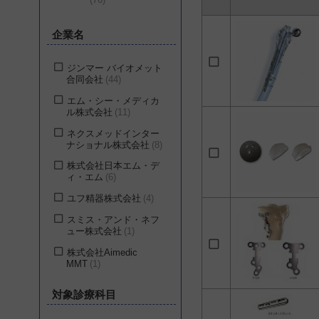
企業名
ジンマー バイオメット
合同会社
44
エム・シー・メディカ
ル株式会社
11
ネクスメッドインター
ナショナル株式会社
8
株式会社日本エム・デ
ィ・エム
6
ユフ精器株式会社
4
スミス・アンド・ネフ
ュー株式会社
1
株式会社Aimedic
MMT
1
メダクタジャパン株式
対象診療科目
会社
1