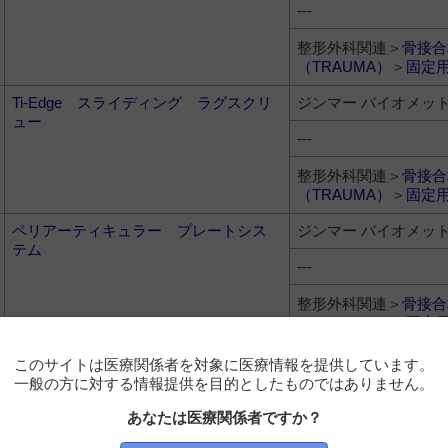
---
整形外科関連＞
骨接合
（TRAUMA）
＞
固定
Ti-Edge スライディング ラグスクリ
ジンマー バイオメッ
ュー
---
整形外科関連＞
骨接合
（TRAUMA）
＞
固定
ペリアーティキュラー プレートシス
ジンマー バイオメッ
テム
---
整形外科関連＞
骨接合
（TRAUMA）
＞
固定
DVR®アナトミックプレート
ジンマー バイオメッ
このサイトは医療関係者を対象に医療情報を提供しています。
一般の方に対する情報提供を目的としたものではありません。
---
あなたは医療関係者ですか？
整形外科関連＞
骨接合