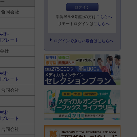
ー
ログイン
ト合同会社
学認等SSO認証の方は
こちらへ
リモートログインは
こちらへ
材料
用プレート
ログインできない場合はこちらへ
会社
材料
用プレート
ト合同会社
材料
用プレート
ト合同会社