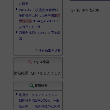
と限界
Po14-33. 不安定型大腿骨転
1 - 10 件を表示中
子間骨折に対し大転子
固定用
プレート
OLSAとASULOCK
を併用した1例
頭蓋形成術における人工物露
出
検索結果を見る
search
くすり検索
検索結果はありませんでした
search
書籍検索
別冊ザ・クインテッセンス
口腔外科YEARBOOK 一般
臨床家，口腔外科医のための