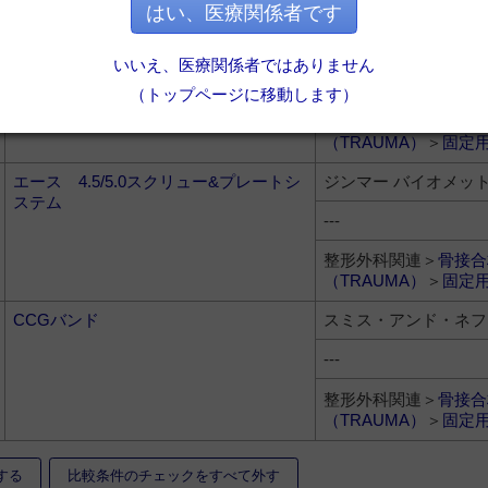
（TRAUMA）
＞
固定
はい、医療関係者です
エース キャプチャード ヒップスク
ジンマー バイオメッ
リューシステム
いいえ、医療関係者ではありません
---
（トップページに移動します）
整形外科関連＞
骨接合
（TRAUMA）
＞
固定
エース 4.5/5.0スクリュー&プレートシ
ジンマー バイオメッ
ステム
---
整形外科関連＞
骨接合
（TRAUMA）
＞
固定
CCGバンド
スミス・アンド・ネフ
---
整形外科関連＞
骨接合
（TRAUMA）
＞
固定
する
比較条件のチェックをすべて外す