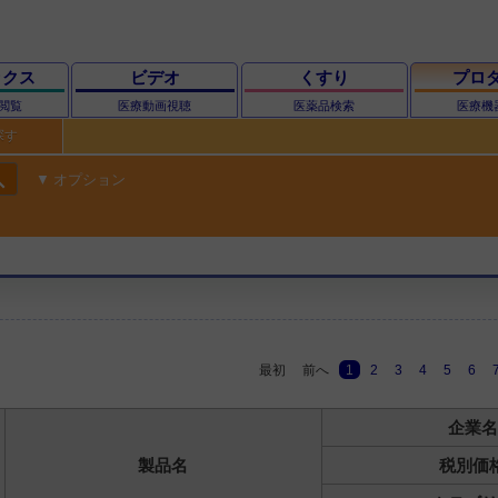
ックス
ビデオ
くすり
プロ
閲覧
医療動画視聴
医薬品検索
医療機
探す
ch
オプション
最初
前へ
1
2
3
4
5
6
企業名
製品名
税別価