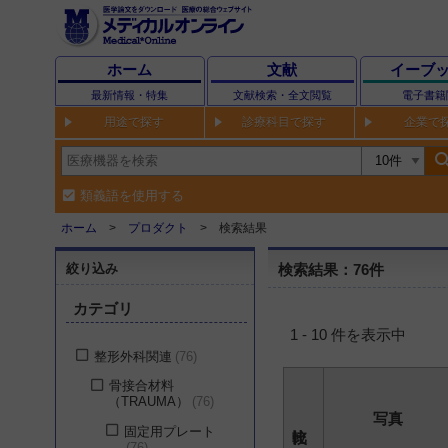
ホーム
文献
イーブ
最新情報・特集
文献検索・全文閲覧
電子書籍
用途で探す
診療科目で探す
企業で
sear
類義語を使用する
ホーム
プロダクト
検索結果
絞り込み
検索結果：76件
カテゴリ
1 - 10 件を表示中
整形外科関連
76
骨接合材料
（TRAUMA）
76
写真
固定用プレート
76