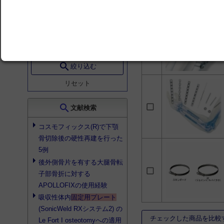
NCB
3
アキュロック リスト
プレーティングシステ
ム
3
エース
3
search
絞り込む
A.L.P.S. Distal Tibia
2
リセット
A.L.P.S.ロッキングプレ
ート
2
search
文献検索
ACROFIX スライディ
ングラグスクリュー
2
コスモフィックス(R)で下顎
DVR
2
骨切除後の硬性再建を行った
FX II
2
5例
後外側骨片を有する大腿骨転
鎖骨
2
子部骨折に対する
骨盤
2
APOLLOFIXの使用経験
吸収性体内
固定用プレート
(SonicWeld RXシステム2) の
チェックした商品を比較
Le Fort I osteotomyへの適用