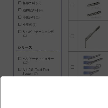
整形外科
72
脳神経外科
4
小児外科
1
小児科
1
リハビリテーション科
1
シリーズ
ペリアーティキュラー
10
A.L.P.S. Total Foot
System
7
A.L.P.S. Elbow
6
GlobalForm VDR
Fixation システム
4
メイヨクリニック コ
ングルエントエルボー
プレートシステム
4