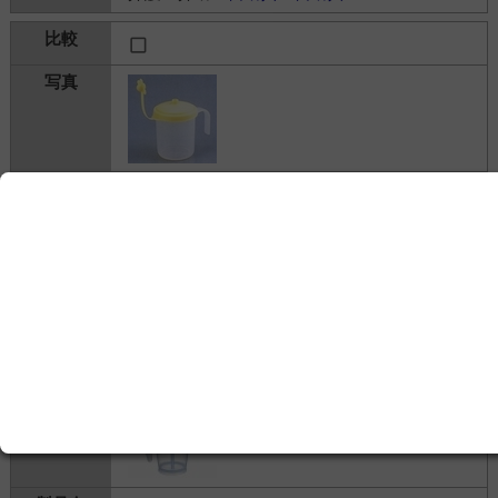
ストローコップ
株式会社ファーストレイト
200円
介護・介助＞
自助具
＞
自助具