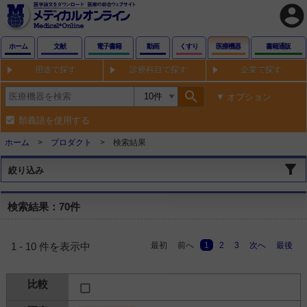
account_circle
ホーム
文献
電子書籍
動画
くすり
医療機器
書籍通販
用途で探す
診療科目で探す
企業で探す
search
オプション
類義語を使用する
ホーム
プロダクト
検索結果
絞り込み
検索結果：70件
最初
前へ
1
2
3
次へ
最後
1 - 10 件を表示中