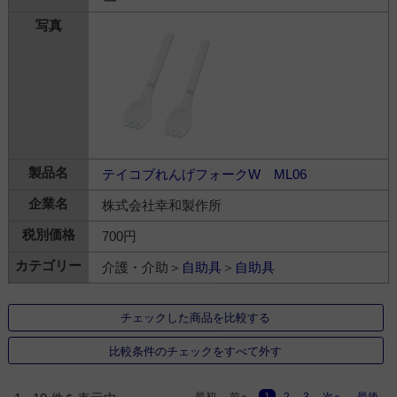
テイコブれんげフォークW ML06
株式会社幸和製作所
700円
介護・介助＞
自助具
＞
自助具
チェックした商品を比較する
比較条件のチェックをすべて外す
最初
前へ
1
2
3
次へ
最後