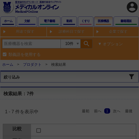
account_circle
ホーム
文献
電子書籍
動画
くすり
医療機器
書籍通販
用途で探す
診療科目で探す
企業で探す
search
オプション
類義語を使用する
ホーム
プロダクト
検索結果
絞り込み
検索結果：7件
最初
前へ
1
次へ
最後
1 - 7 件を表示中