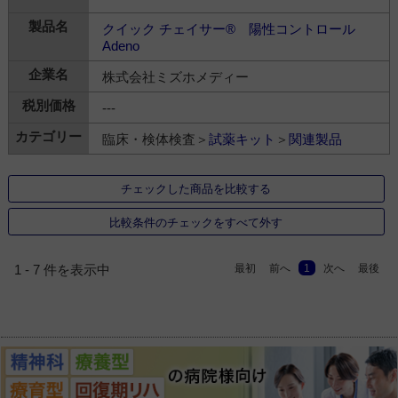
クイック チェイサー® 陽性コントロール
Adeno
株式会社ミズホメディー
---
臨床・検体検査＞
試薬キット
＞
関連製品
チェックした商品を比較する
比較条件のチェックをすべて外す
最初
前へ
1
次へ
最後
1 - 7 件を表示中