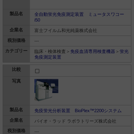
全自動蛍光免疫測定装置 ミュータスワコー
i50
富士フイルム和光純薬株式会社
---
臨床・検体検査＞
免疫血清専用検査機器
＞
蛍光
免疫測定装置
免疫蛍光分析装置 BioPlex™2200システム
バイオ・ラッド ラボラトリーズ株式会社
---