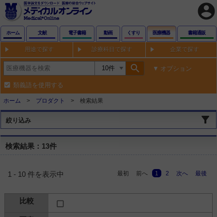
account_circle
ホーム
文献
電子書籍
動画
くすり
医療機器
書籍通販
用途で探す
診療科目で探す
企業で探す
search
オプション
類義語を使用する
ホーム
プロダクト
検索結果
絞り込み
検索結果：13件
最初
前へ
1
2
次へ
最後
1 - 10 件を表示中