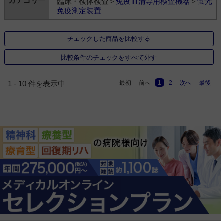
臨床・検体検査＞
免疫血清専用検査機器
＞
蛍光
免疫測定装置
チェックした商品を比較する
比較条件のチェックをすべて外す
最初
前へ
1
2
次へ
最後
1 - 10 件を表示中