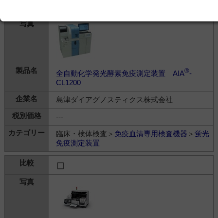
®
全自動化学発光酵素免疫測定装置 AIA
-
CL1200
島津ダイアグノスティクス株式会社
---
臨床・検体検査＞
免疫血清専用検査機器
＞
蛍光
免疫測定装置