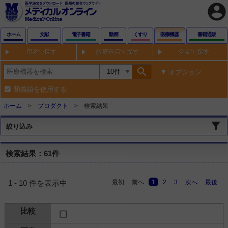
account_circle
ホーム
文献
電子書籍
動画
くすり
医療機器
書籍通販
用途で探す
診療科目で探す
企業で探す
search
オプション
類義語を使用する
ホーム
プロダクト
検索結果
絞り込み
検索結果：61件
最初
前へ
1
2
3
次へ
最後
1 - 10 件を表示中