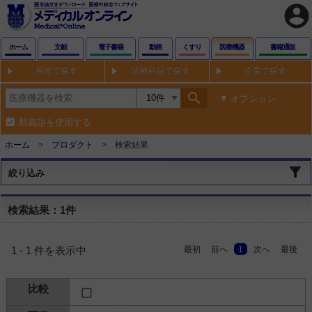
account_circle
ホーム
文献
電子書籍
動画
くすり
医療機器
書籍通販
用途で探す
診療科目で探す
企業で探す
search
オプション
類義語を使用する
ホーム
プロダクト
検索結果
絞り込み
検索結果：1件
最初
前へ
1
次へ
最後
1 - 1 件を表示中