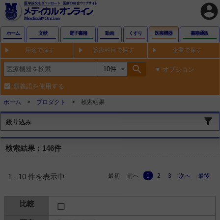
account_circle
ホーム
文献
電子書籍
動画
くすり
医療機器
書籍通販
用途で探す
診療科目で探す
企業で探す
search
オプション
類義語を使用する
ホーム
プロダクト
検索結果
絞り込み
検索結果：146件
最初
前へ
1
2
3
次へ
最後
1 - 10 件を表示中