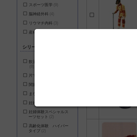
スポーツ医学
9
脳神経外科
4
リウマチ内科
3
産科
2
シリーズ
飲酒状態体験ゴーグル
8
片マヒ体験
4
関節リウマチ体験
3
まなび体
2
妊婦体験ジャケット
2
妊婦体験スペシャルス
ーツセット
2
高齢化体験 ハイパー
タイプ
2