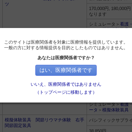
ツ
170,000円, 180,0
なります
シミュレータ＞
看護
ータ
＞
模擬体験装具
模擬体験装具 高齢化体験 ハイパータ
パシフィックサプラ
このサイトは医療関係者を対象に医療情報を提供しています。
イプ 両短下肢装具
一般の方に対する情報提供を目的としたものではありません。
122,000円
あなたは医療関係者ですか？
シミュレータ＞
看護
ータ
＞
模擬体験装具
はい、医療関係者です
飲酒状態体験ゴーグル/泥酔/夜間
日本スリービー・サ
いいえ、医療関係者ではありません
ック株式会社
（トップページに移動します）
---
シミュレータ＞
看護
ータ
＞
模擬体験装具
模擬体験装具 関節リウマチ体験 右手
パシフィックサプラ
関節固定装具
38,850円