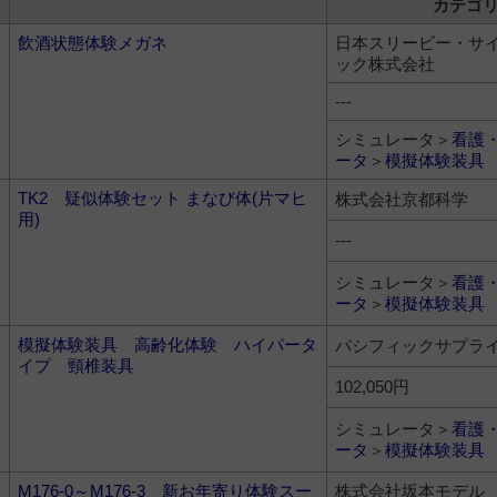
カテゴ
飲酒状態体験メガネ
日本スリービー・サ
ック株式会社
---
シミュレータ＞
看護
ータ
＞
模擬体験装具
TK2 疑似体験セット まなび体(片マヒ
株式会社京都科学
用)
---
シミュレータ＞
看護
ータ
＞
模擬体験装具
模擬体験装具 高齢化体験 ハイパータ
パシフィックサプラ
イプ 頸椎装具
102,050円
シミュレータ＞
看護
ータ
＞
模擬体験装具
M176-0～M176-3 新お年寄り体験スー
株式会社坂本モデル