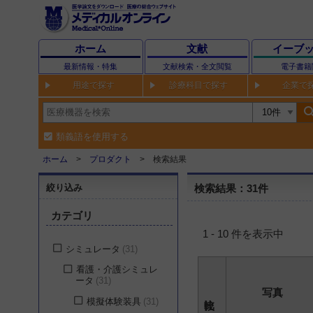
ホーム
文献
イーブ
最新情報・特集
文献検索・全文閲覧
電子書籍
用途で探す
診療科目で探す
企業で
sear
類義語を使用する
ホーム
プロダクト
検索結果
絞り込み
検索結果：31件
カテゴリ
1 - 10 件を表示中
シミュレータ
31
看護・介護シミュレ
ータ
31
写真
模擬体験装具
31