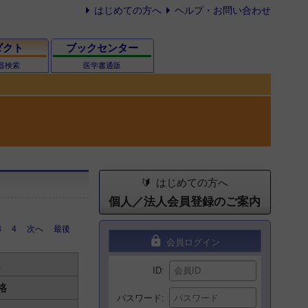
はじめての方へ
ヘルプ・お問い合わせ
ダクト
ブックセンター
器検索
医学書通販
はじめての方へ
個人／法人会員登録のご案内
3
4
次へ
最後
lock
会員ログイン
名
ID
格
パスワード