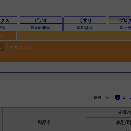
ックス
ビデオ
くすり
プロ
閲覧
医療動画視聴
医薬品検索
医療機
探す
ch
オプション
最初
前へ
1
2
企業
製品名
税別価