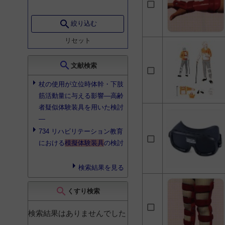
search
絞り込む
リセット
search
文献検索
杖の使用が立位時体幹・下肢
筋活動量に与える影響―高齢
者疑似体験装具を用いた検討
―
734 リハビリテーション教育
における
模擬体験装具
の検討
検索結果を見る
search
くすり検索
検索結果はありませんでした